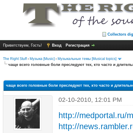
Collectors di
Приветствуем, Гость!
Вход
Регистрация
The Right Stuff
›
Музыка [Music]
›
Музыкальные темы [Musical topics]
чаще всего головные боли преследуют тех, кто часто и длител
среднем
чаще всего головные боли преследуют тех, кто часто и длитель
02-10-2010, 12:01 PM
http://medportal.ru
http://news.rambler