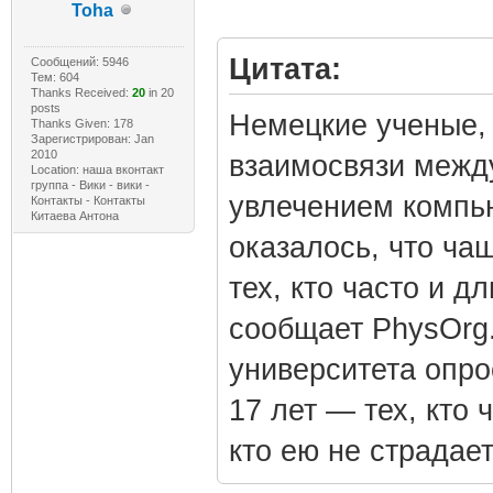
Toha
Цитата:
Сообщений: 5946
Тем: 604
Thanks Received:
20
in 20
posts
Немецкие ученые, 
Thanks Given: 178
Зарегистрирован: Jan
2010
взаимосвязи между
Location: наша вконтакт
группа - Вики - вики -
увлечением компь
Контакты - Контакты
Китаева Антона
оказалось, что ча
тех, кто часто и д
сообщает PhysOrg
университета опро
17 лет — тех, кто 
кто ею не страдает