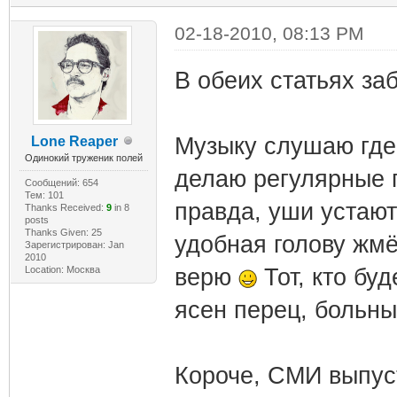
02-18-2010, 08:13 PM
В обеих статьях за
Музыку слушаю где
Lone Reaper
Одинокий труженик полей
делаю регулярные п
Сообщений: 654
Тем: 101
правда, уши устают
Thanks Received:
9
in 8
posts
Thanks Given: 25
удобная голову жмёт
Зарегистрирован: Jan
2010
Location: Москва
верю
Тот, кто бу
ясен перец, больным
Короче, СМИ выпуст