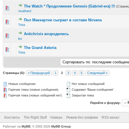
The Watch * Продолжение Genesis (Gabriel-era) !!!
(Страни
1 голос(ов) - 5 из 5 в среднем
1
2
3
4
5
vivathard
Пол Маккартни сыграет в составе Nirvana
0 голос(ов) - 0 из 5 в среднем
1
2
3
4
5
Toha
Antichrisis возродились
0 голос(ов) - 0 из 5 в среднем
1
2
3
4
5
lex
The Grand Astoria
1 голос(ов) - 5 из 5 в среднем
1
2
3
4
5
Toha
Страницы (5):
« Предыдущий
1
2
3
4
5
Следующий »
Новые сообщения
Нет новых сообщений
Горячие темы (новые сообщения)
Содержит 'Ваши сообщения'
Горячая тема (новых ообщений нет)
Закрытая тема
Перейти к форуму:
Контакты
The Right Stuff
Наверх
Режим без графики
RSS канал
Работает на
MyBB
, © 2002-2026
MyBB Group
.