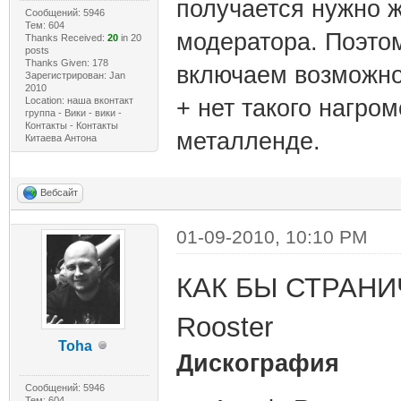
получается нужно ж
Сообщений: 5946
Тем: 604
модератора. Поэтом
Thanks Received:
20
in 20
posts
Thanks Given: 178
включаем возможно
Зарегистрирован: Jan
2010
Location: наша вконтакт
+ нет такого нагро
группа - Вики - вики -
Контакты - Контакты
металленде.
Китаева Антона
Вебсайт
01-09-2010, 10:10 PM
КАК БЫ СТРАНИ
Rooster
Toha
Дискография
Сообщений: 5946
Тем: 604