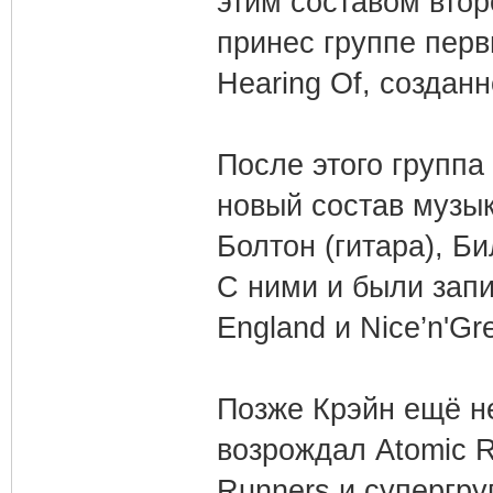
этим составом втор
принес группе перв
Hearing Of, созданн
После этого группа
новый состав музык
Болтон (гитара), Б
С ними и были зап
England и Nice’n'Gr
Позже Крэйн ещё не
возрождал Atomic R
Runners и супергр