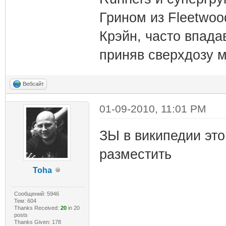
Грином из Fleetwoo
Крэйн, часто впада
приняв сверхдозу 
Вебсайт
01-09-2010, 11:01 PM
ЗЫ в википедии эт
разместить
Toha
Сообщений: 5946
Тем: 604
Thanks Received:
20
in 20
posts
Thanks Given: 178