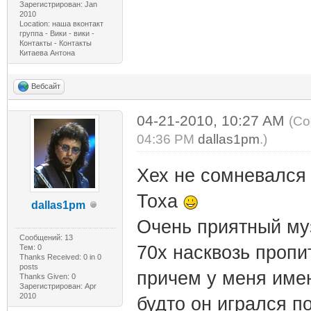
Зарегистрирован: Jan
2010
Location: наша вконтакт
группа - Вики - вики -
Контакты - Контакты
Китаева Антона
Вебсайт
04-21-2010, 10:27 AM
(Со
04:36 PM
dallas1pm
.)
Хех не сомневался 
Тоха
dallas1pm
Очень приятный муз
Сообщений: 13
70х насквозь пропи
Тем: 0
Thanks Received:
0
in 0
posts
причем у меня име
Thanks Given: 0
Зарегистрирован: Apr
2010
будто он игрался п