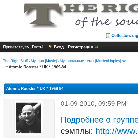
Collectors di
Приветствуем, Гость!
Вход
Регистрация
The Right Stuff
›
Музыка [Music]
›
Музыкальные темы [Musical topics]
Atomic Rooster * UK * 1969-84
среднем
Atomic Rooster * UK * 1969-84
01-09-2010, 09:59 PM
Подробнее о группе
сэмплы:
http://www