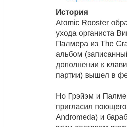
История
Atomic Rooster обр
ухода органиста В
Палмера из The Cra
альбом (записанный
дополнении к клав
партии) вышел в фе
Но Грэйэм и Палмер
пригласил поющего 
Andromeda) и бара