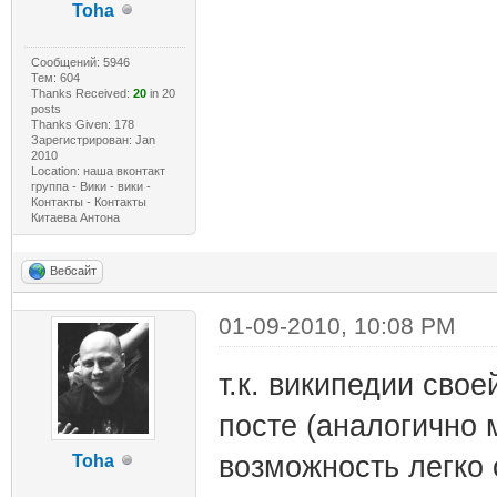
Toha
Сообщений: 5946
Тем: 604
Thanks Received:
20
in 20
posts
Thanks Given: 178
Зарегистрирован: Jan
2010
Location: наша вконтакт
группа - Вики - вики -
Контакты - Контакты
Китаева Антона
Вебсайт
01-09-2010, 10:08 PM
т.к. википедии свое
посте (аналогично 
возможность легко 
Toha