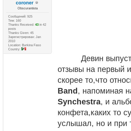
coroner
Obscurantista
Сообщений: 925
Тем: 160
Thanks Received:
43
in 42
posts
Thanks Given: 45
Зарегистрирован: Jan
2010
Location: Burkina Faso
Country:
Девин выпустил 
отзывы на первый и
скорее то,что отно
Band
, напоминая 
Synchestra
, и аль
конфета,каких то с
услышал, но и при 