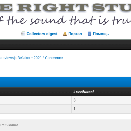
Collectors digest
Портал
Помощь
 reviews]
›
Be'lakor * 2021 * Coherence
# сообщений
3
1
RSS канал