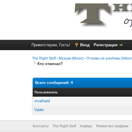
Приветствуем, Гость!
Вход
Регистрация
The Right Stuff
›
Музыка [Music]
›
Отзывы на альбомы [Album
Кто отвечал?
Всего сообщений: 4
Пользователь
vivathard
Vader
Контакты
The Right Stuff
Наверх
Режим без графики